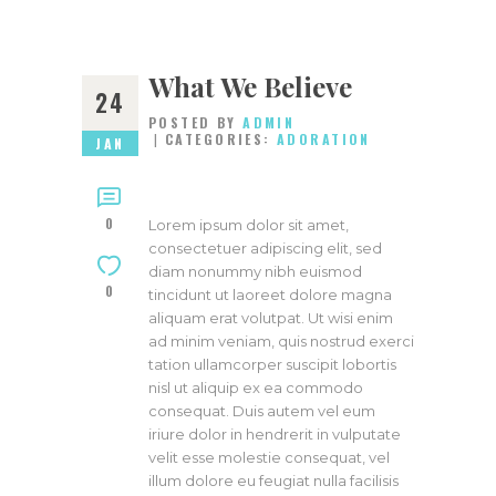
What We Believe
24
POSTED BY
ADMIN
CATEGORIES:
ADORATION
JAN
0
Lorem ipsum dolor sit amet,
consectetuer adipiscing elit, sed
diam nonummy nibh euismod
0
tincidunt ut laoreet dolore magna
aliquam erat volutpat. Ut wisi enim
ad minim veniam, quis nostrud exerci
tation ullamcorper suscipit lobortis
nisl ut aliquip ex ea commodo
consequat. Duis autem vel eum
iriure dolor in hendrerit in vulputate
velit esse molestie consequat, vel
illum dolore eu feugiat nulla facilisis