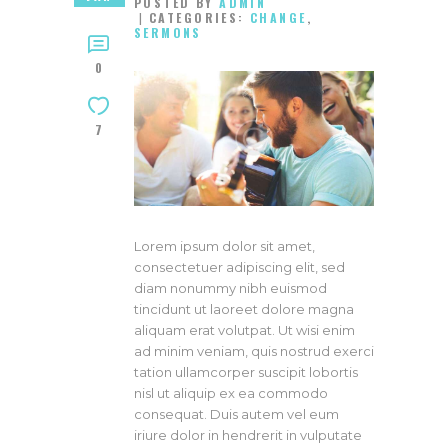
POSTED BY
ADMIN
CATEGORIES:
CHANGE
,
SERMONS
0
7
Lorem ipsum dolor sit amet,
consectetuer adipiscing elit, sed
diam nonummy nibh euismod
tincidunt ut laoreet dolore magna
aliquam erat volutpat. Ut wisi enim
ad minim veniam, quis nostrud exerci
tation ullamcorper suscipit lobortis
nisl ut aliquip ex ea commodo
consequat. Duis autem vel eum
iriure dolor in hendrerit in vulputate