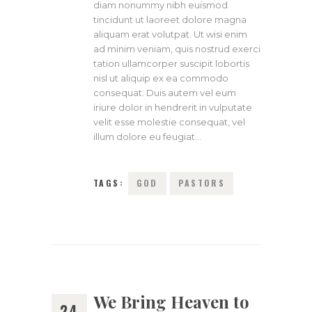
diam nonummy nibh euismod
tincidunt ut laoreet dolore magna
aliquam erat volutpat. Ut wisi enim
ad minim veniam, quis nostrud exerci
tation ullamcorper suscipit lobortis
nisl ut aliquip ex ea commodo
consequat. Duis autem vel eum
iriure dolor in hendrerit in vulputate
velit esse molestie consequat, vel
illum dolore eu feugiat…
TAGS:
GOD
PASTORS
We Bring Heaven to
24