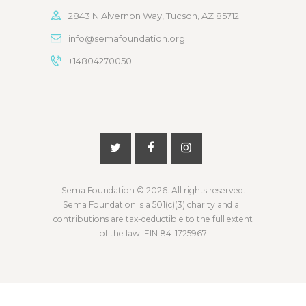
2843 N Alvernon Way, Tucson, AZ 85712
info@semafoundation.org
+14804270050
Sema Foundation
© 2026. All rights reserved.
Sema Foundation is a 501(c)(3) charity and all
contributions are tax-deductible to the full extent
of the law. EIN 84-1725967