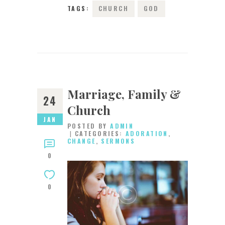
TAGS:
CHURCH
GOD
Marriage, Family &
24
Church
JAN
POSTED BY
ADMIN
CATEGORIES:
ADORATION
,
CHANGE
,
SERMONS
0
0