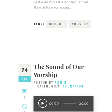
velit esse molestie consequat, vel
illum dolore eu feugiat…
TAGS:
CHURCH
WORSHIP
The Sound of Our
24
Worship
JAN
POSTED BY
ADMIN
CATEGORIES:
ADORATION
0
Audio
00:00
00:00
Player