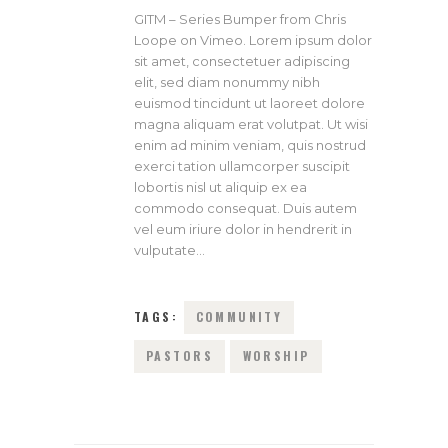
GITM – Series Bumper from Chris
Loope on Vimeo. Lorem ipsum dolor
sit amet, consectetuer adipiscing
elit, sed diam nonummy nibh
euismod tincidunt ut laoreet dolore
magna aliquam erat volutpat. Ut wisi
enim ad minim veniam, quis nostrud
exerci tation ullamcorper suscipit
lobortis nisl ut aliquip ex ea
commodo consequat. Duis autem
vel eum iriure dolor in hendrerit in
vulputate…
TAGS:
COMMUNITY
PASTORS
WORSHIP