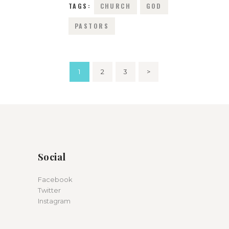
TAGS:
CHURCH
GOD
PASTORS
Posts
PAGE
1
PAGE
2
PAGE
3
>
navigation
Social
Facebook
Twitter
Instagram