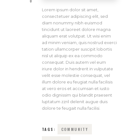
0
Lorem ipsum dolor sit amet,
consectetuer adipiscing elit, sed
diam nonummy nibh euismod
tincidunt ut laoreet dolore magna
aliquam erat volutpat. Ut wisi enim
ad minim veniam, quis nostrud exerci
tation ullamcorper suscipit lobortis
nisl ut aliquip ex ea commodo
consequat. Duis autem vel eum
iriure dolor in hendrerit in vulputate
velit esse molestie consequat, vel
illum dolore eu feugiat nulla facilisis
at vero eros et accumsan et iusto
odio dignissim qui blandit praesent
luptatum zzril delenit augue duis
dolore te feugait nulla facilisi.
TAGS:
COMMUNITY