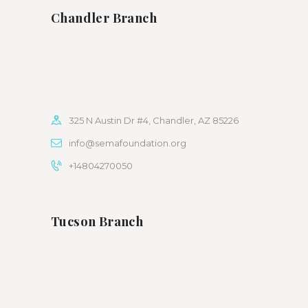
Chandler Branch
325 N Austin Dr #4, Chandler, AZ 85226
info@semafoundation.org
+14804270050
Tucson Branch