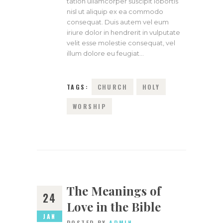
tation ullamcorper suscipit lobortis
nisl ut aliquip ex ea commodo
consequat. Duis autem vel eum
iriure dolor in hendrerit in vulputate
velit esse molestie consequat, vel
illum dolore eu feugiat…
TAGS:
CHURCH
HOLY
WORSHIP
The Meanings of
24
Love in the Bible
JAN
POSTED BY
ADMIN