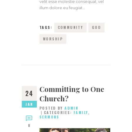
velit esse molestie consequat, vel
illum dolore eu feugiat…
TAGS:
COMMUNITY
GOD
WORSHIP
Committing to One
24
Church?
JAN
POSTED BY
ADMIN
CATEGORIES:
FAMILY
,
SERMONS
0