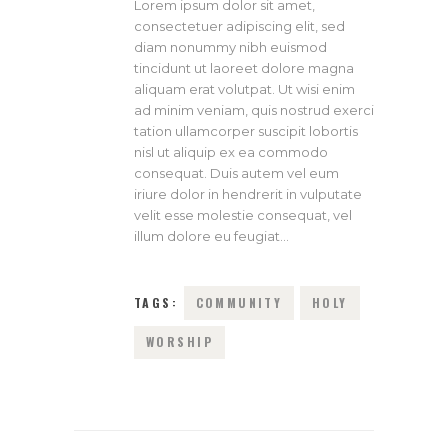
Lorem ipsum dolor sit amet,
consectetuer adipiscing elit, sed
diam nonummy nibh euismod
tincidunt ut laoreet dolore magna
aliquam erat volutpat. Ut wisi enim
ad minim veniam, quis nostrud exerci
tation ullamcorper suscipit lobortis
nisl ut aliquip ex ea commodo
consequat. Duis autem vel eum
iriure dolor in hendrerit in vulputate
velit esse molestie consequat, vel
illum dolore eu feugiat…
TAGS:
COMMUNITY
HOLY
WORSHIP