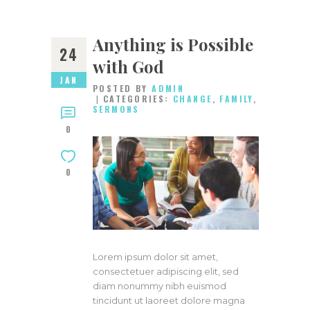
Anything is Possible
24
with God
JAN
POSTED BY
ADMIN
CATEGORIES:
CHANGE
,
FAMILY
,
SERMONS
0
0
Lorem ipsum dolor sit amet,
consectetuer adipiscing elit, sed
diam nonummy nibh euismod
tincidunt ut laoreet dolore magna