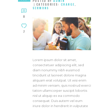
POSTED BY
ADMIN
CATEGORIES:
CHANGE
,
SERMONS
0
7
Lorem ipsum dolor sit amet,
consectetuer adipiscing elit, sed
diam nonummy nibh euismod
tincidunt ut laoreet dolore magna
aliquam erat volutpat. Ut wisi enim
ad minim veniam, quis nostrud exerci
tation ullamcorper suscipit lobortis
nisl ut aliquip ex ea commodo
consequat. Duis autem vel eum
iriure dolor in hendrerit in vulputate