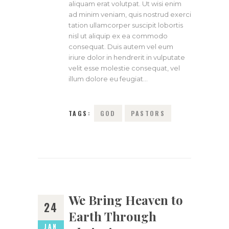
aliquam erat volutpat. Ut wisi enim
ad minim veniam, quis nostrud exerci
tation ullamcorper suscipit lobortis
nisl ut aliquip ex ea commodo
consequat. Duis autem vel eum
iriure dolor in hendrerit in vulputate
velit esse molestie consequat, vel
illum dolore eu feugiat…
TAGS:
GOD
PASTORS
We Bring Heaven to
24
Earth Through
JAN