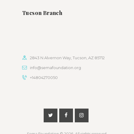
Tucson Branch
2843 N Alvernon Way, Tucson, AZ 85712
info@semafoundation.org
+14804270050
Sema Foundation
© 2026. All rights reserved.