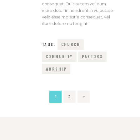
consequat. Duis autem vel eum
iriure dolor in hendrerit in vulputate
velit esse molestie consequat, vel
illum dolore eu feugiat…
TAGS:
CHURCH
COMMUNITY
PASTORS
WORSHIP
Posts
PAGE
1
PAGE
2
>
navigation