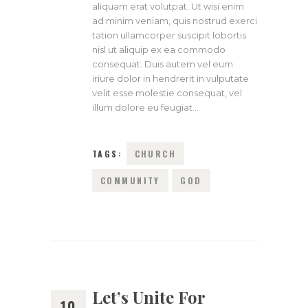
aliquam erat volutpat. Ut wisi enim
ad minim veniam, quis nostrud exerci
tation ullamcorper suscipit lobortis
nisl ut aliquip ex ea commodo
consequat. Duis autem vel eum
iriure dolor in hendrerit in vulputate
velit esse molestie consequat, vel
illum dolore eu feugiat…
TAGS:
CHURCH
COMMUNITY
GOD
Let’s Unite For
10