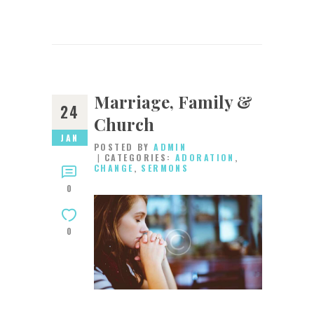
Marriage, Family &
24
Church
JAN
POSTED BY
ADMIN
CATEGORIES:
ADORATION
,
CHANGE
,
SERMONS
0
0