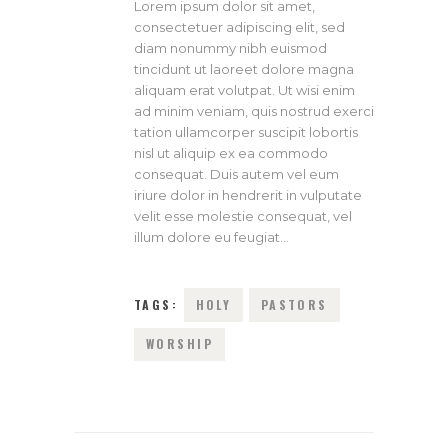
Lorem ipsum dolor sit amet,
consectetuer adipiscing elit, sed
diam nonummy nibh euismod
tincidunt ut laoreet dolore magna
aliquam erat volutpat. Ut wisi enim
ad minim veniam, quis nostrud exerci
tation ullamcorper suscipit lobortis
nisl ut aliquip ex ea commodo
consequat. Duis autem vel eum
iriure dolor in hendrerit in vulputate
velit esse molestie consequat, vel
illum dolore eu feugiat…
TAGS:
HOLY
PASTORS
WORSHIP